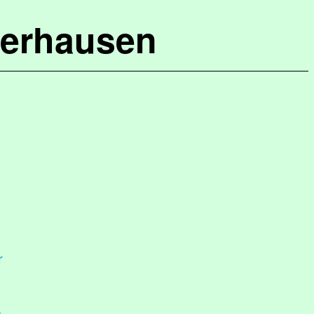
terhausen
r