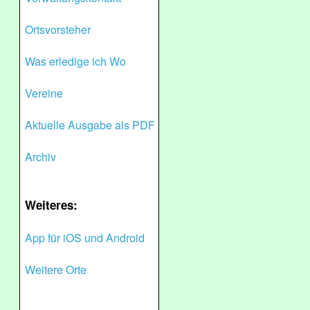
Ortsvorsteher
Was erledige ich Wo
Vereine
Aktuelle Ausgabe als PDF
Archiv
Weiteres:
App für iOS und Android
Weitere Orte