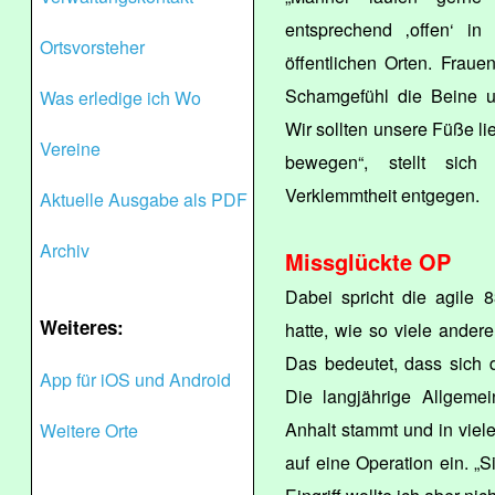
entsprechend ‚offen‘ i
Ortsvorsteher
öffentlichen Orten. Frau
Schamgefühl die Beine u
Was erledige ich Wo
Wir sollten unsere Füße lie
Vereine
bewegen“, stellt sic
Verklemmtheit entgegen.
Aktuelle Ausgabe als PDF
Archiv
Missglückte OP
Dabei spricht die agile 
Weiteres:
hatte, wie so viele ande
Das bedeutet, dass sich 
App für iOS und Android
Die langjährige Allgemei
Anhalt stammt und in viele
Weitere Orte
auf eine Operation ein. „S