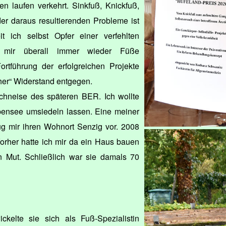
en laufen verkehrt. Sinkfuß, Knickfuß,
er daraus resultierenden Probleme ist
 ich selbst Opfer einer verfehlten
d mir überall immer wieder Füße
ortführung der erfolgreichen Projekte
cher“ Widerstand entgegen.
schneise des späteren BER. Ich wollte
pensee umsiedeln lassen. Eine meiner
ug mir ihren Wohnort Senzig vor. 2008
Vorher hatte ich mir da ein Haus bauen
en Mut. Schließlich war sie damals 70
kelte sie sich als Fuß-Spezialistin