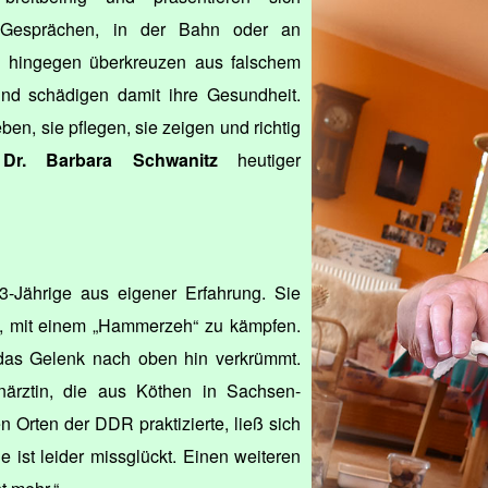
n Gesprächen, in der Bahn oder an
en hingegen überkreuzen aus falschem
nd schädigen damit ihre Gesundheit.
ben, sie pflegen, sie zeigen und richtig
h
Dr. Barbara Schwanitz
heutiger
83-Jährige aus eigener Erfahrung. Sie
re, mit einem „Hammerzeh“ zu kämpfen.
das Gelenk nach oben hin verkrümmt.
närztin, die aus Köthen in Sachsen-
n Orten der DDR praktizierte, ließ sich
ie ist leider missglückt. Einen weiteren