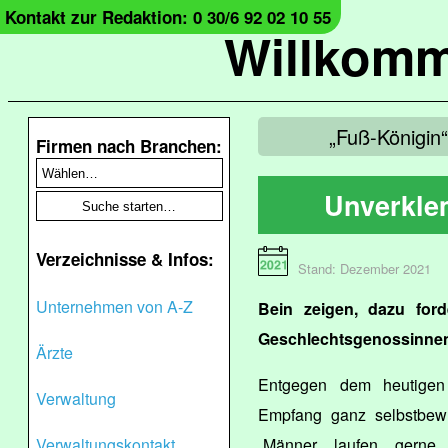
Kontakt zur Redaktion: 0 30/6 92 02 10 55
Willkomm
„Fuß-Königin“
Firmen nach Branchen:
Unverkle
Verzeichnisse & Infos:
Stand: Dezember 2021
Unternehmen von A-Z
Bein zeigen, dazu ford
Geschlechtsgenossinnen
Ärzte
Entgegen dem heutigen 
Verwaltung
Empfang ganz selbstbewus
Verwaltungskontakt
„Männer laufen gerne b