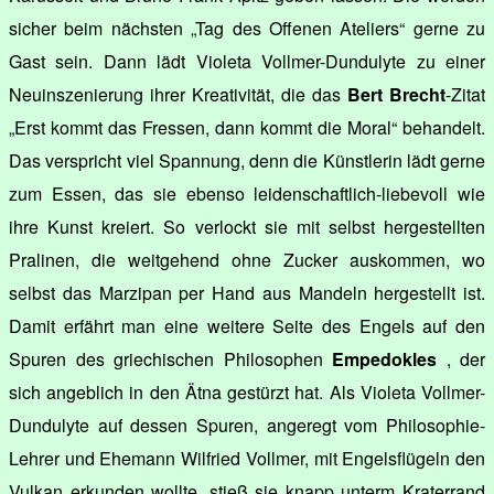
sicher beim nächsten „Tag des Offenen Ateliers“ gerne zu
Gast sein. Dann lädt Violeta Vollmer-Dundulyte zu einer
Neuinszenierung ihrer Kreativität, die das
Bert Brecht
-Zitat
„Erst kommt das Fressen, dann kommt die Moral“ behandelt.
Das verspricht viel Spannung, denn die Künstlerin lädt gerne
zum Essen, das sie ebenso leidenschaftlich-liebevoll wie
ihre Kunst kreiert. So verlockt sie mit selbst hergestellten
Pralinen, die weitgehend ohne Zucker auskommen, wo
selbst das Marzipan per Hand aus Mandeln hergestellt ist.
Damit erfährt man eine weitere Seite des Engels auf den
Spuren des griechischen Philosophen
Empedokles
, der
sich angeblich in den Ätna gestürzt hat. Als Violeta Vollmer-
Dundulyte auf dessen Spuren, angeregt vom Philosophie-
Lehrer und Ehemann Wilfried Vollmer, mit Engelsflügeln den
Vulkan erkunden wollte, stieß sie knapp unterm Kraterrand