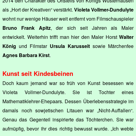
2014 den Charakter des Ortsteils von Königs Wusterhausen
als „Hort der Kreativen“ verstärkt.
Violeta Vollmer-Dundulyte
wohnt nur wenige Häuser weit entfernt vom Filmschauspieler
Bruno Frank Apitz
, der sich seit Jahren als Maler
entwickelt. Weiterhin trifft man hier den Maler Horst
Walter
König
und Filmstar
Ursula Karusseit
sowie Märchenfee
Agnes Barbara Kirst
.
Kunst seit Kindesbeinen
Doch kaum jemand war so früh von Kunst besessen wie
Violeta Vollmer-Dundulyte. Sie ist Tochter eines
Mathematiklehrer-Ehepaars. Dessen Überlebensstrategie im
damals noch sowjetischen Litauen war „Nicht-Auffallen“.
Genau das Gegenteil inspirierte das Töchterchen. Sie war
aufmüpfig, bevor ihr dies richtig bewusst wurde. „Ich webte