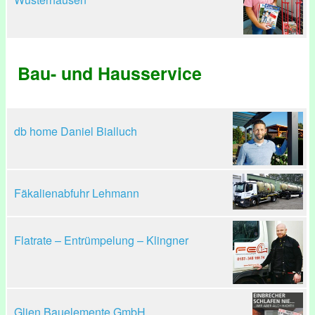
Bau- und Hausservice
db home Daniel Bialluch
Fäkalienabfuhr Lehmann
Flatrate – Entrümpelung – Klingner
Glien Bauelemente GmbH