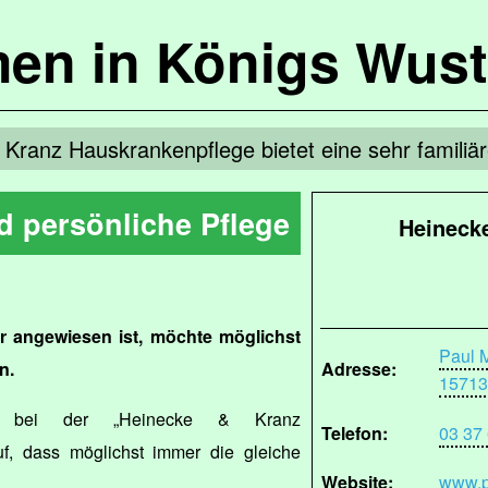
en in Königs Wus
Kranz Hauskrankenpflege bietet eine sehr familiäre
d persönliche Pflege
Heineck
er angewiesen ist, möchte möglichst
Paul 
n.
Adresse:
15713
n bei der „Heinecke & Kranz
Telefon:
03 37
f, dass möglichst immer die gleiche
Website:
www.p