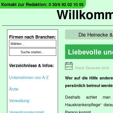
Kontakt zur Redaktion: 0 30/6 92 02 10 55
Willkomm
Die Heinecke & 
Firmen nach Branchen:
Liebevolle un
Verzeichnisse & Infos:
Stand: Dezember 2018
Unternehmen von A-Z
Wer auf die Hilfe ander
persönlich betreut werde
Ärzte
Deshalb achtet ma
Verwaltung
Hauskrankenpflege“ darau
Verwaltungskontakt
Person kommt.