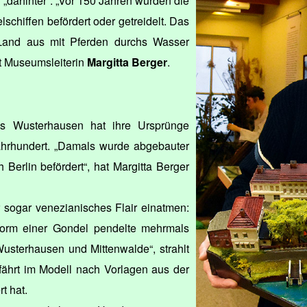
„dahinter“. „Vor 150 Jahren wurden die
lschiffen befördert oder getreidelt. Das
Land aus mit Pferden durchs Wasser
rt Museumsleiterin
Margitta Berger
.
s Wusterhausen hat ihre Ursprünge
Jahrhundert. „Damals wurde abgebauter
Berlin befördert“, hat Margitta Berger
sogar venezianisches Flair einatmen:
orm einer Gondel pendelte mehrmals
usterhausen und Mittenwalde“, strahlt
fährt im Modell nach Vorlagen aus der
rt hat.