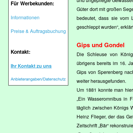
und ungepflegte Gewässer 
Für Werbekunden:
Güter dort mit großen Sege
Informationen
bedeutet, dass sie vom 
geschleppt wurden“, erklä
Preise & Auftragsbuchung
Gips und Gondel
Kontakt:
Die Schleuse von König
übrigens bereits im 16. 
Ihr Kontakt zu uns
Gips von Sperenberg nach 
weiter herausgefunden.
Um 1881 konnte man hier 
„Ein Wasseromnibus in F
täglich zwischen Königs W
Heinz Flieger, der das Ge
Zeitschrift „Bär“ rekonstruie