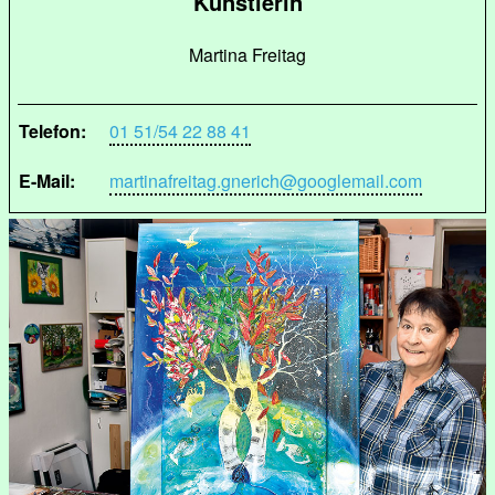
Künstlerin
Martina Freitag
Telefon:
01 51/54 22 88 41
E-Mail:
martinafreitag.gnerich@googlemail.com