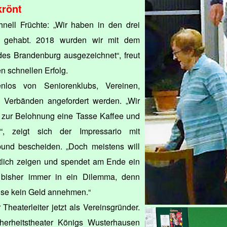
krönt
ell Früchte: „Wir haben in den drei
te gehabt. 2018 wurden wir mit dem
des Brandenburg ausgezeichnet“, freut
n schnellen Erfolg.
los von Seniorenklubs, Vereinen,
Verbänden angefordert werden. „Wir
 zur Belohnung eine Tasse Kaffee und
, zeigt sich der Impressario mit
nd bescheiden. „Doch meistens will
tlich zeigen und spendet am Ende ein
 bisher immer in ein Dilemma, denn
eise kein Geld annehmen.“
 Theaterleiter jetzt als Vereinsgründer.
cherheitstheater Königs Wusterhausen