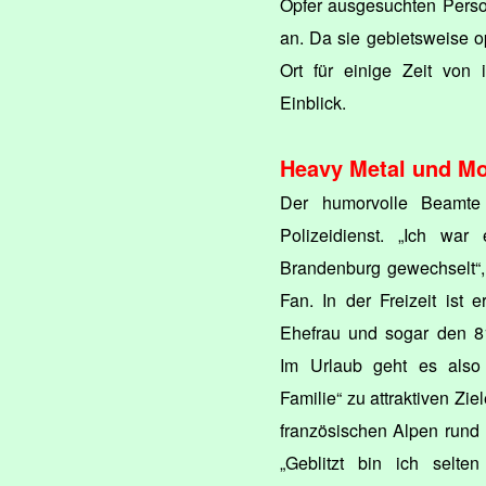
Opfer ausgesuchten Perso
an. Da sie gebietsweise op
Ort für einige Zeit von 
Einblick.
Heavy Metal und Mo
Der humorvolle Beamte 
Polizeidienst. „Ich wa
Brandenburg gewechselt“,
Fan. In der Freizeit ist e
Ehefrau und sogar den 81
Im Urlaub geht es also
Familie“ zu attraktiven Zi
französischen Alpen rund
„Geblitzt bin ich selt