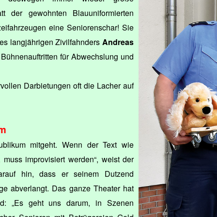
tt der gewohnten Blauuniformierten
zeifahrzeugen eine Seniorenschar! Sie
es langjährigen Zivilfahnders
Andreas
Bühnenauftritten für Abwechslung und
vollen Darbietungen oft die Lacher auf
rm
Publikum mitgeht. Wenn der Text wie
t, muss improvisiert werden“, weist der
arauf hin, dass er seinem Dutzend
ge abverlangt. Das ganze Theater hat
und: „Es geht uns darum, in Szenen