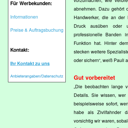
vorzumachen, wie Verbre
Für Werbekunden:
abnehmen. Dazu gehört de
Informationen
Handwerker, die an der
Druck ausüben oder um
Preise & Auftragsbuchung
professionelle Banden i
Funktion hat. Hinter dem
Kontakt:
stecken weitere Spezialist
oder sichern“, weiß Pauli 
Ihr Kontakt zu uns
Gut vorbereitet
„Die beobachten lange v
Details. Sie wissen, wer
beispielsweise sofort, w
habe als Zivilfahnder d
vorsichtig wir waren, soba