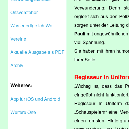
Verwunderung: Denn sta
Ortsvorsteher
ergießt sich aus den Poli
sorgen unter der Leitung d
Was erledige ich Wo
Pauli
mit ungewöhnlichen 
Vereine
viel Spannung.
Sie haben mit ihren humor
Aktuelle Ausgabe als PDF
ihrer Seite.
Archiv
Regisseur in Unifo
Weiteres:
„Wichtig ist, dass das 
eingeübt nicht funktionier
App für iOS und Android
Regisseur in Uniform d
„Schauspielern“ eine Men
Weitere Orte
einen ernsten Hintergr