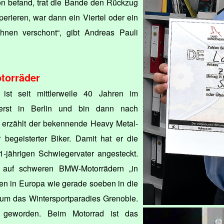
n befand, trat die Bande den Rückzug
erieren, war dann ein Viertel oder ein
ihnen verschont“, gibt Andreas Pauli
torräder
ist seit mittlerweile 40 Jahren im
r erst in Berlin und bin dann nach
 erzählt der bekennende Heavy Metal-
r begeisterter Biker. Damit hat er die
-jährigen Schwiegervater angesteckt.
 auf schweren BMW-Motorrädern „in
elen in Europa wie gerade soeben in die
 um das Wintersportparadies Grenoble.
en geworden. Beim Motorrad ist das