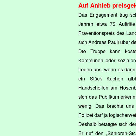
Auf Anhieb preisge
Das Engagement trug schn
Jahren etwa 75 Auftrit
Präventionspreis des Lan
sich Andreas Pauli über de
Die Truppe kann kosten
Kommunen oder sozialen 
freuen uns, wenn es dann
ein Stück Kuchen gibt“
Handschellen am Hosenbu
sich das Publikum erkenn
wenig. Das brachte uns
Polizei darf ja logischerw
Deshalb betätigte sich der
Er rief den „Senioren-Si