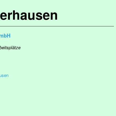
terhausen
GmbH
beitsplätze
usen