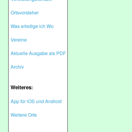
Ortsvorsteher
Was erledige ich Wo
Vereine
Aktuelle Ausgabe als PDF
Archiv
Weiteres:
App für iOS und Android
Weitere Orte