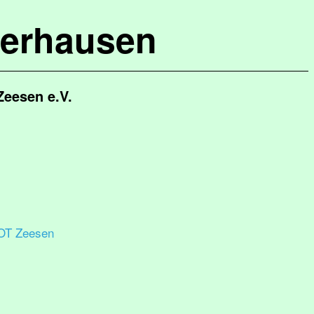
terhausen
Zeesen e.V.
OT Zeesen