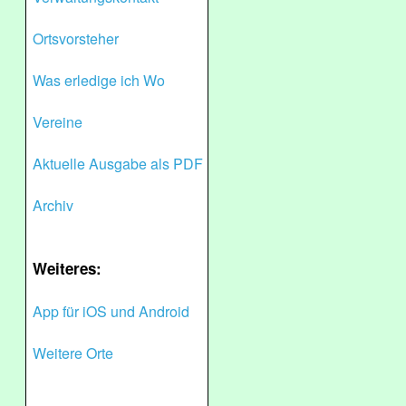
Ortsvorsteher
Was erledige ich Wo
Vereine
Aktuelle Ausgabe als PDF
Archiv
Weiteres:
App für iOS und Android
Weitere Orte