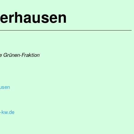
terhausen
ie Grünen-Fraktion
usen
-kw.de