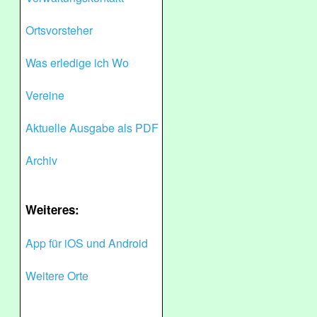
Ortsvorsteher
Was erledige ich Wo
Vereine
Aktuelle Ausgabe als PDF
Archiv
Weiteres:
App für iOS und Android
Weitere Orte