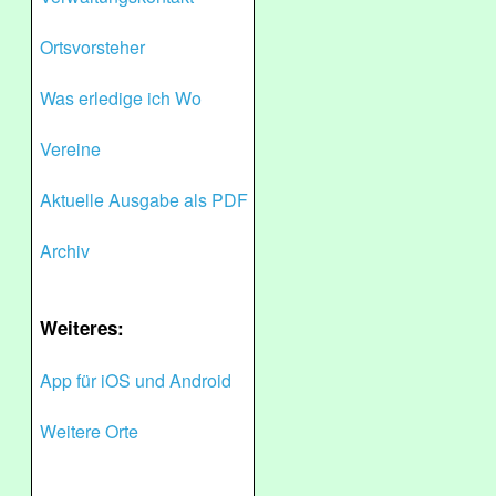
Ortsvorsteher
Was erledige ich Wo
Vereine
Aktuelle Ausgabe als PDF
Archiv
Weiteres:
App für iOS und Android
Weitere Orte