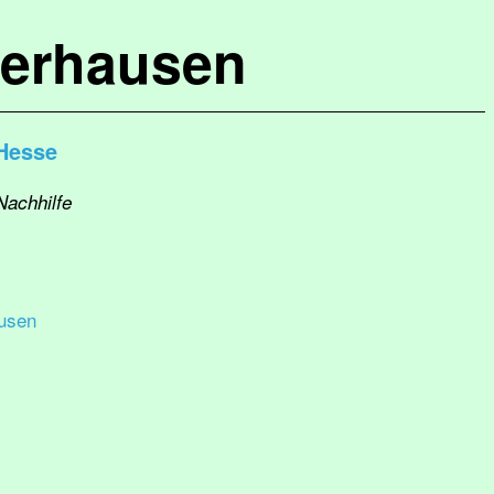
terhausen
Hesse
Nachhilfe
usen