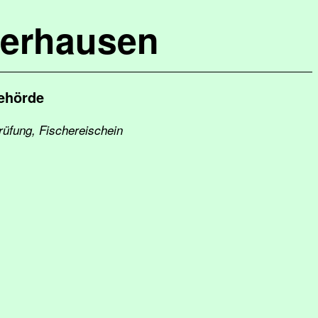
terhausen
behörde
rüfung, Fischereischein