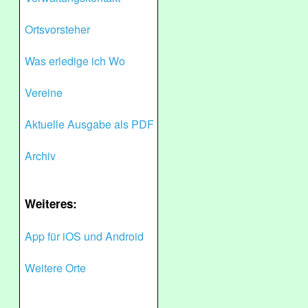
Ortsvorsteher
Was erledige ich Wo
Vereine
Aktuelle Ausgabe als PDF
Archiv
Weiteres:
App für iOS und Android
Weitere Orte