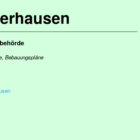
terhausen
sbehörde
ge, Bebauungspläne
usen