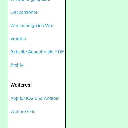
Ortsvorsteher
Was erledige ich Wo
Vereine
Aktuelle Ausgabe als PDF
Archiv
Weiteres:
App für iOS und Android
Weitere Orte