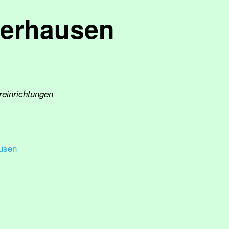
terhausen
reinrichtungen
usen