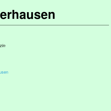
terhausen
zin
usen