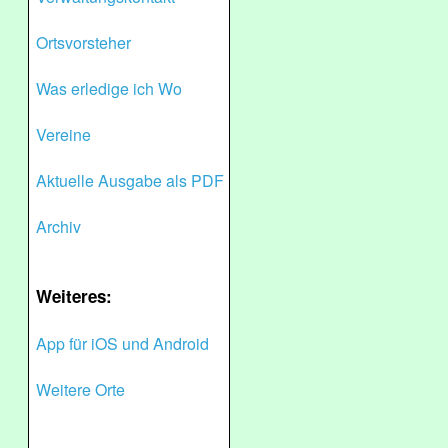
Ortsvorsteher
Was erledige ich Wo
Vereine
Aktuelle Ausgabe als PDF
Archiv
Weiteres:
App für iOS und Android
Weitere Orte