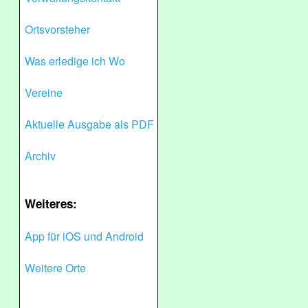
Ortsvorsteher
Was erledige ich Wo
Vereine
Aktuelle Ausgabe als PDF
Archiv
Weiteres:
App für iOS und Android
Weitere Orte