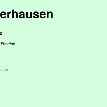
terhausen
z
-Fraktion
usen