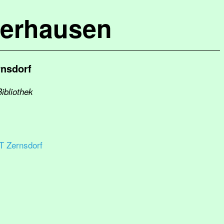
terhausen
rnsdorf
ibliothek
T Zernsdorf