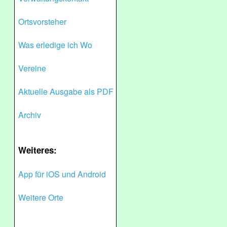
Ortsvorsteher
Was erledige ich Wo
Vereine
Aktuelle Ausgabe als PDF
Archiv
Weiteres:
App für iOS und Android
Weitere Orte