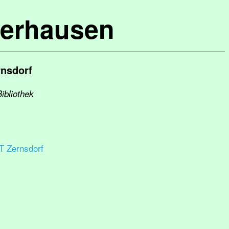
terhausen
rnsdorf
ibliothek
T Zernsdorf