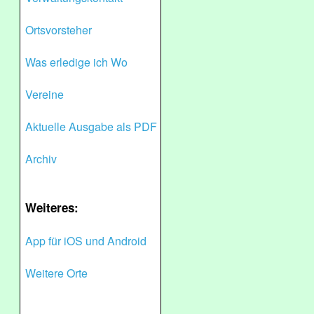
Ortsvorsteher
Was erledige ich Wo
Vereine
Aktuelle Ausgabe als PDF
Archiv
Weiteres:
App für iOS und Android
Weitere Orte