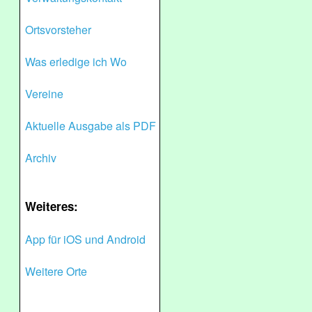
Ortsvorsteher
Was erledige ich Wo
Vereine
Aktuelle Ausgabe als PDF
Archiv
Weiteres:
App für iOS und Android
Weitere Orte