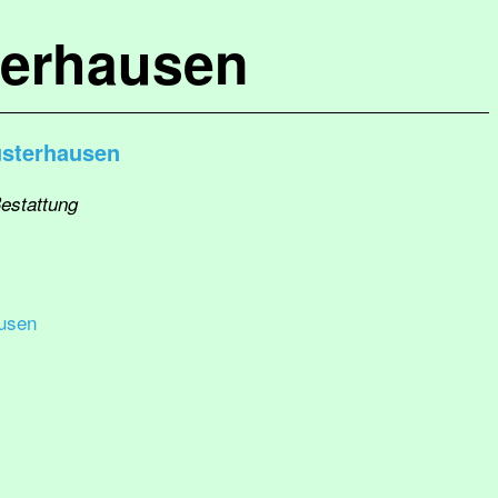
terhausen
usterhausen
Bestattung
usen