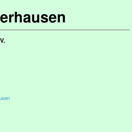
terhausen
V.
usen