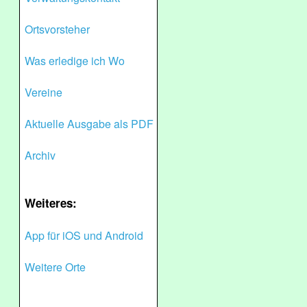
Ortsvorsteher
Was erledige ich Wo
Vereine
Aktuelle Ausgabe als PDF
Archiv
Weiteres:
App für iOS und Android
Weitere Orte