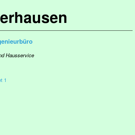
terhausen
genieurbüro
und Hausservice
t 1