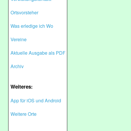
Ortsvorsteher
Was erledige ich Wo
Vereine
Aktuelle Ausgabe als PDF
Archiv
Weiteres:
App für iOS und Android
Weitere Orte