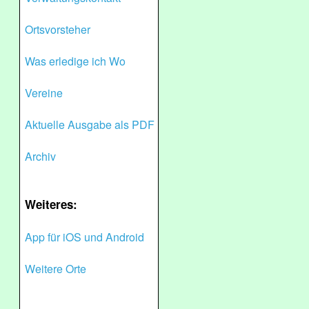
Ortsvorsteher
Was erledige ich Wo
Vereine
Aktuelle Ausgabe als PDF
Archiv
Weiteres:
App für iOS und Android
Weitere Orte