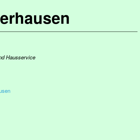
terhausen
und Hausservice
usen