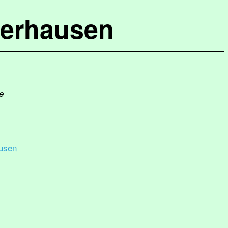
terhausen
e
usen