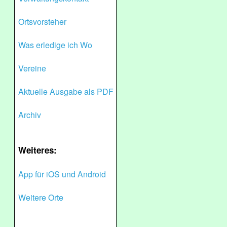
Ortsvorsteher
Was erledige ich Wo
Vereine
Aktuelle Ausgabe als PDF
Archiv
Weiteres:
App für iOS und Android
Weitere Orte