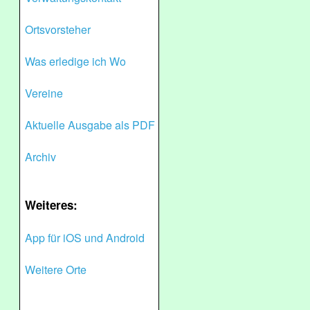
Ortsvorsteher
Was erledige ich Wo
Vereine
Aktuelle Ausgabe als PDF
Archiv
Weiteres:
App für iOS und Android
Weitere Orte