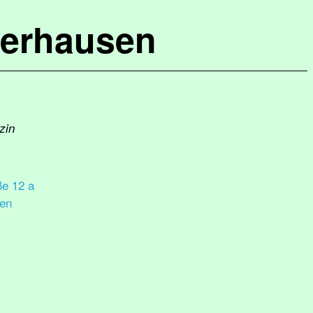
terhausen
zin
ße 12 a
sen