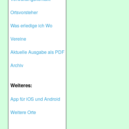
Ortsvorsteher
Was erledige ich Wo
Vereine
Aktuelle Ausgabe als PDF
Archiv
Weiteres:
App für iOS und Android
Weitere Orte