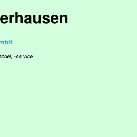
terhausen
GmbH
andel, -service