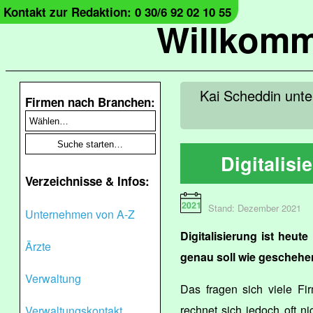
Kontakt zur Redaktion: 0 30/6 92 02 10 55
Willkomm
Kai Scheddin unte
Firmen nach Branchen:
Digitalisi
Verzeichnisse & Infos:
Stand: Dezember 2021
Unternehmen von A-Z
Digitalisierung ist heut
Ärzte
genau soll wie gescheh
Verwaltung
Das fragen sich viele Fi
rechnet sich jedoch oft ni
Verwaltungskontakt