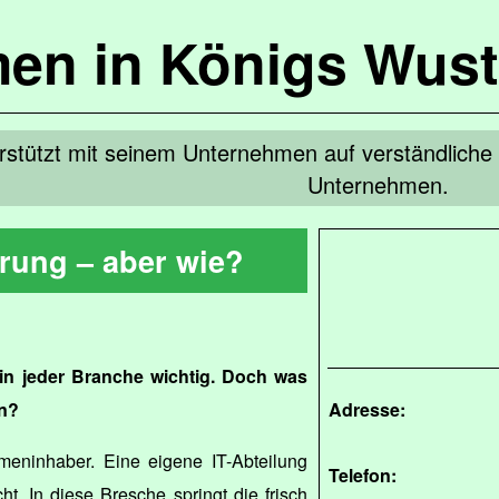
en in Königs Wus
rstützt mit seinem Unternehmen auf verständliche W
Unternehmen.
erung – aber wie?
e in jeder Branche wichtig. Doch was
en?
Adresse:
rmeninhaber. Eine eigene IT-Abteilung
Telefon:
cht. In diese Bresche springt die frisch