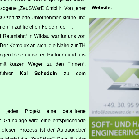
Website:
gezogene „ZeuSWarE GmbH“. Von jeher
SO-zertifizierte Unternehmen kleine und
en in zahlreichen Feldern der IT.
d Raumfahrt‘ in Wildau war für uns von
 Der Komplex an sich, die Nähe zur TH
ngen bieten unseren Partnern und uns
 mit kurzen Wegen zu den Firmen“,
sführer
Kai Scheddin
zu dem
jedes Projekt eine detaillierte
n Grundlage wird eine entsprechende
In diesen Prozess ist der Auftraggeber
er bindet die „ZeuSWarE GmbH“ unter