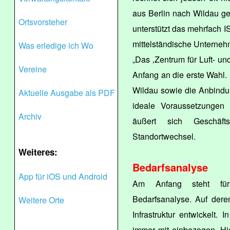
aus Berlin nach Wildau 
Ortsvorsteher
unterstützt das mehrfach I
mittelständische Unternehm
Was erledige ich Wo
„Das ‚Zentrum für Luft- un
Vereine
Anfang an die erste Wahl.
Wildau sowie die Anbindu
Aktuelle Ausgabe als PDF
ideale Voraussetzungen
Archiv
äußert sich Geschäft
Standortwechsel.
Weiteres:
Bedarfsanalyse
App für iOS und Android
Am Anfang steht für 
Bedarfsanalyse. Auf dere
Weitere Orte
Infrastruktur entwickelt. 
immer mit einbezogen. Hi