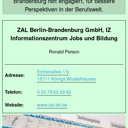
Brandenburg hilft engagiert, für bessere
Perspektiven in der Berufswelt.
ZAL Berlin-Brandenburg GmbH, IZ
Informationszentrum Jobs und Bildung
Ronald Person
Eichenallee 1 b
Adresse:
15711 Königs Wusterhausen
Telefon:
0 33 75/52 29 92
Website:
www.zal-bb.de