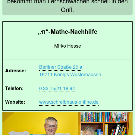
bekommt man Lernschwächen schnell in den
Griff.
„π“-Mathe-Nachhilfe
Mirko Hesse
Berliner Straße 20 a
Adresse:
15711 Königs Wusterhausen
Telefon:
0 33 75/21 18 94
Website:
www.schreibhaus-online.de