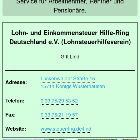
Service für Arbeitnehmer, Rentner und
Pensionäre.
Lohn- und Einkommensteuer Hilfe-Ring
Deutschland e.V. (Lohnsteuerhilfeverein)
Grit Lind
Luckenwalder Straße 15
Adresse:
15711 Königs Wusterhausen
Telefon:
0 33 75/29 53 52
Fax:
0 33 75/21 19 57
Website:
www.steuerring.de/lind