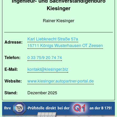
Ingenieur- und Sachverständigenbüro
Kiesinger
Rainer Kiesinger
Karl Liebknecht Straße 57a
Adresse:
15711 Königs Wusterhausen OT Zeesen
Telefon:
0 33 75/9 20 74 74
E-Mail:
kontakt@kiesinger.biz
Website:
www.kiesinger.autopartner-portal.de
Stand:
Dezember 2025