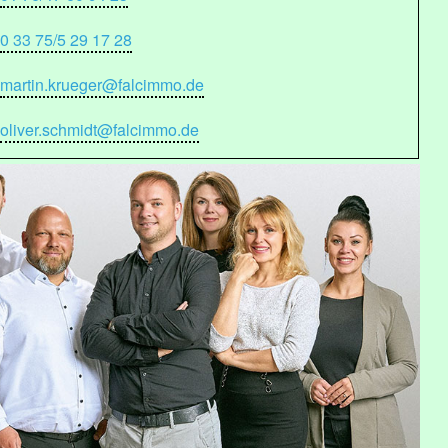
0 33 75/5 29 17 28
martin.krueger@falcimmo.de
oliver.schmidt@falcimmo.de