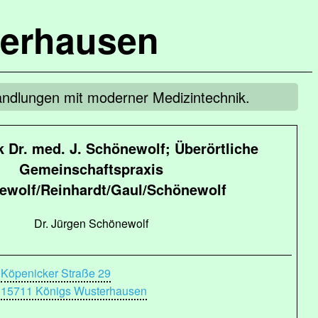
terhausen
andlungen mit moderner Medizintechnik.
k Dr. med. J. Schönewolf; Überörtliche
Gemeinschaftspraxis
ewolf/Reinhardt/Gaul/Schönewolf
Dr. Jürgen Schönewolf
Köpenicker Straße 29
15711 Königs Wusterhausen