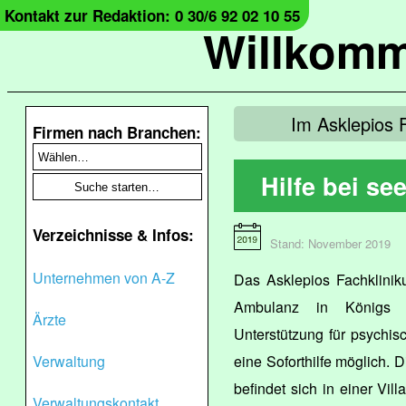
Kontakt zur Redaktion: 0 30/6 92 02 10 55
Willkomm
Im Asklepios F
Firmen nach Branchen:
Hilfe bei s
Verzeichnisse & Infos:
Stand: November 2019
Unternehmen von A-Z
Das Asklepios Fachklinik
Ambulanz in Königs Wu
Ärzte
Unterstützung für psychisc
Verwaltung
eine Soforthilfe möglich. 
befindet sich in einer Vi
Verwaltungskontakt