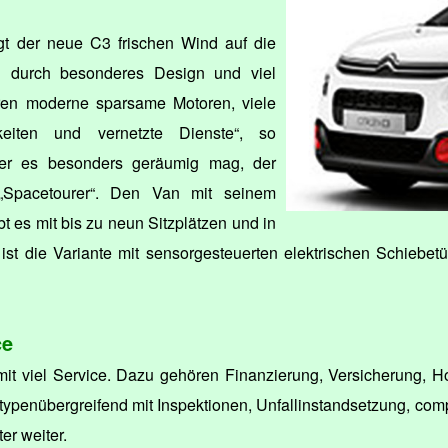
t der neue C3 frischen Wind auf die
ch durch besonderes Design und viel
ren moderne sparsame Motoren, viele
hkeiten und vernetzte Dienste“, so
Wer es besonders geräumig mag, der
„Spacetourer“. Den Van mit seinem
 es mit bis zu neun Sitzplätzen und in
 ist die Variante mit sensorgesteuerten elektrischen Schiebet
ce
t viel Service. Dazu gehören Finanzierung, Versicherung, Ho
t typenübergreifend mit Inspektionen, Unfallinstandsetzung, co
er weiter.