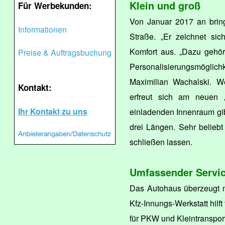
Klein und groß
Für Werbekunden:
Von Januar 2017 an bring
Informationen
Straße. „Er zeichnet si
Komfort aus. „Dazu gehö
Preise & Auftragsbuchung
Personalisierungsmöglic
Maximilian Wachalski. 
Kontakt:
erfreut sich am neuen 
Ihr Kontakt zu uns
einladenden Innenraum gibt
drei Längen. Sehr beliebt
schließen lassen.
Umfassender Servi
Das Autohaus überzeugt mi
Kfz-Innungs-Werkstatt hilf
für PKW und Kleintransport